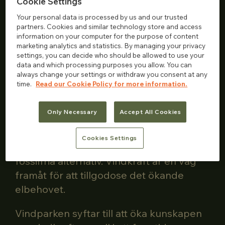
Cookie Settings
Your personal data is processed by us and our trusted
Vindpark Kronoberg är en besökspark
partners. Cookies and similar technology store and access
där du får veta mer om hur vindkraft
information on your computer for the purpose of content
marketing analytics and statistics. By managing your privacy
fungerar och hur omställningen till en
settings, you can decide who should be allowed to use your
fossilfri framtid kan gå till.
data and which processing purposes you allow. You can
always change your settings or withdraw you consent at any
time.
Read our Cookie Policy for more information.
Klimatförändringarna påverkar oss alla
och om vi inte minskar koldioxidhalten i
Only Necessary
Accept All Cookies
vår atmosfär får det konsekvenser för
allt liv. Ett sätt att förhindra den här
Cookies Settings
utvecklingen är att framställa el från
fossilfria alternativ. Vindkraft är en väg
framåt för att tillgodose det ökande
elbehovet.
Vindparken syftar till att öka kunskapen